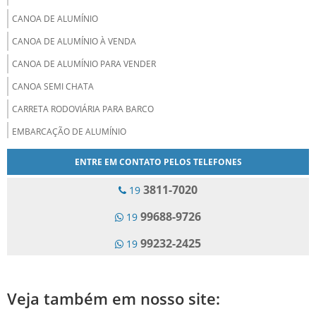
CANOA DE ALUMÍNIO
CANOA DE ALUMÍNIO À VENDA
CANOA DE ALUMÍNIO PARA VENDER
CANOA SEMI CHATA
CARRETA RODOVIÁRIA PARA BARCO
EMBARCAÇÃO DE ALUMÍNIO
EMBARCAÇÕES PERSONALIZADAS
ENTRE EM CONTATO PELOS TELEFONES
EMPRESA DE BARCOS DE ALUMÍNIO
3811-7020
19
FABRICA DE BARCOS DE ALUMÍNIO
99688-9726
19
FÁBRICA DE LANCHAS DE ALUMÍNIO
99232-2425
19
FABRICAÇÃO DE BARCOS DE ALUMÍNIO
FABRICANTE DE BARCO PARA MANUTENÇÃO
FABRICANTE DE BARCOS
Veja também em nosso site:
FABRICANTE DE BARCOS DE DURALUMÍNIO