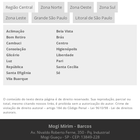
Região Central
Zona Norte
Zona Oeste
Zona Sul
Zona Leste
Grande São Paulo
Litoral de São Paulo
Aclimação
Bela Vista
Bom Retiro
Brás
Cambuci
Centro
Consolação
Higienópolis
Glicério
Liberdade
Luz
Pari
República
Santa Cecília
Santa Efigênia
Sé
Vila Buarque
O conteúdo do texto desta página é de direito reservado. Sua reprodução, parcial ou
total, mesmo citando nossos links, é proibida sem a autorização do autor. Crime de
violação de direito autoral – artigo 184 do Código Penal –
Lei 9610/98 - Lei de direitos
autorais
.
Mogi Mirim - Barcos
Av. Nivaldo Roberto Ferne, 350 - Pq. Industrial
Mogi Guaçu - SP - CEP: 13849-228