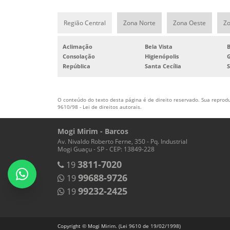
Região Central
Zona Norte
Zona Oeste
Zo
Aclimação
Bela Vista
Consolação
Higienópolis
G
República
Santa Cecília
S
O conteúdo do texto desta página é de direito reservado. Sua reproduç
9610/98 - Lei de direitos autorais
.
Mogi Mirim - Barcos
Av. Nivaldo Roberto Ferne, 350 - Pq. Industrial
Mogi Guaçu - SP - CEP: 13849-228
3811-7020
19
99688-9726
19
99232-2425
19
Copyright © Mogi Mirim. (Lei 9610 de 19/02/1998)