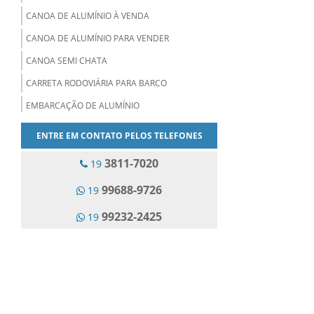
CANOA DE ALUMÍNIO À VENDA
CANOA DE ALUMÍNIO PARA VENDER
CANOA SEMI CHATA
CARRETA RODOVIÁRIA PARA BARCO
EMBARCAÇÃO DE ALUMÍNIO
EMBARCAÇÕES PERSONALIZADAS
ENTRE EM CONTATO PELOS TELEFONES
EMPRESA DE BARCOS DE ALUMÍNIO
3811-7020
19
FABRICA DE BARCOS DE ALUMÍNIO
99688-9726
19
FÁBRICA DE LANCHAS DE ALUMÍNIO
99232-2425
19
FABRICAÇÃO DE BARCOS DE ALUMÍNIO
FABRICANTE DE BARCO PARA MANUTENÇÃO
FABRICANTE DE BARCOS
FABRICANTE DE BARCOS DE DURALUMÍNIO
FABRICANTE DE BOTE DE ALUMÍNIO