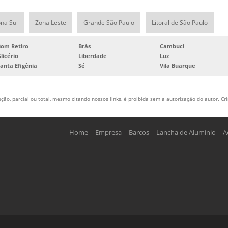
na Sul
Zona Leste
Grande São Paulo
Litoral de São Paulo
Bom Retiro
Brás
Cambuci
licério
Liberdade
Luz
anta Efigênia
Sé
Vila Buarque
ão, parcial ou total, mesmo citando nossos links, é proibida sem a autorização do autor. Cri
Home
Empresa
Barcos
Lancha de Alumínio
A