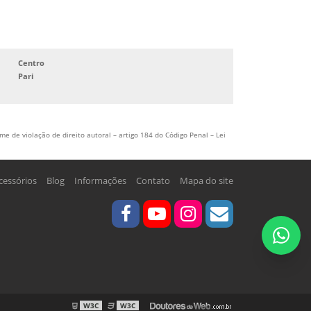
Centro
Pari
me de violação de direito autoral – artigo 184 do Código Penal –
Lei
cessórios
Blog
Informações
Contato
Mapa do site
W3C
W3C