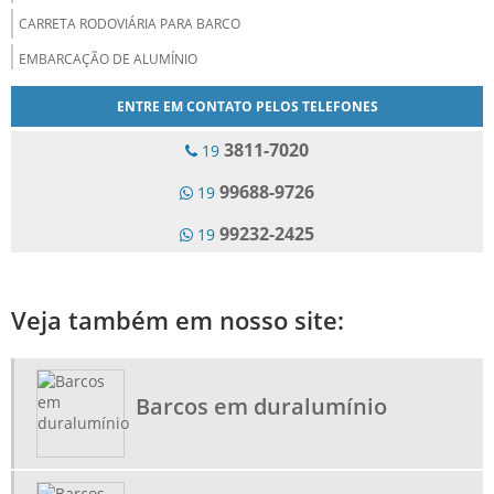
CARRETA RODOVIÁRIA PARA BARCO
EMBARCAÇÃO DE ALUMÍNIO
EMBARCAÇÕES PERSONALIZADAS
ENTRE EM CONTATO PELOS TELEFONES
EMPRESA DE BARCOS DE ALUMÍNIO
3811-7020
19
FABRICA DE BARCOS DE ALUMÍNIO
99688-9726
19
FÁBRICA DE LANCHAS DE ALUMÍNIO
99232-2425
19
FABRICAÇÃO DE BARCOS DE ALUMÍNIO
FABRICANTE DE BARCO PARA MANUTENÇÃO
FABRICANTE DE BARCOS
Veja também em nosso site:
FABRICANTE DE BARCOS DE DURALUMÍNIO
FABRICANTE DE BOTE DE ALUMÍNIO
Barcos em duralumínio
FABRICANTE DE CANOA SEMI CHATA
LANCHAS EM DURALUMÍNIO
LOJA DE BARCO DE ALUMÍNIO