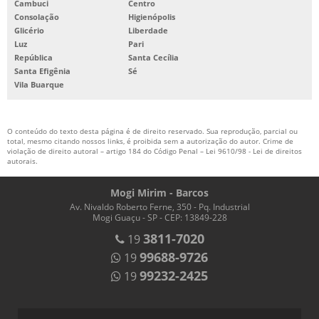
Cambuci
Centro
Consolação
Higienópolis
Glicério
Liberdade
Luz
Pari
República
Santa Cecília
Santa Efigênia
Sé
Vila Buarque
O conteúdo do texto desta página é de direito reservado. Sua reprodução, parcial ou
total, mesmo citando nossos links, é proibida sem a autorização do autor. Crime de
violação de direito autoral – artigo 184 do Código Penal –
Lei 9610/98 - Lei de direitos
autorais
.
Mogi Mirim - Barcos
Av. Nivaldo Roberto Ferne, 350 - Pq. Industrial
Mogi Guaçu - SP - CEP: 13849-228
3811-7020
19
99688-9726
19
99232-2425
19